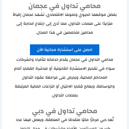
محامي تداول في عجمان
بفضل موقعها الحيوي ونموها الاقتصادي، تشهد عجمان إقبالاً
متزايدًا على منصات التداول، مما أدى إلى ارتفاع الحاجة إلى
محامين متخصصين في هذا المجال.
احصل على استشارة مجانية الآن
محامي التداول في عجمان يقدم خدماته للأفراد والشركات،
سواء في تقديم الاستشارة القانونية أو مباشرة القضايا أمام
المحاكم المحلية، ويحرص على مراجعة عقود التداول
والوساطة، ويعالج قضايا الاحتيال أو النزاعات المالية المرتبطة
بمنصات التداول.
محامي تداول في دبي
تُعد دبي مركزًا ماليًا متقدمًا في المنطقة، ويعمل فيها عدد
كبير من المستثمرين الأفراد والشركات في مجال التداول