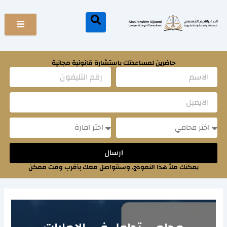
خطي
لى
لمحتوى
حاضرين لمساعدتك باستشارة قانونية مجانية
Name
Email
Message
Message
ارسال
يمكنك ملأ هذا النموذج. وسنتواصل معك بأقرب وقت ممكن