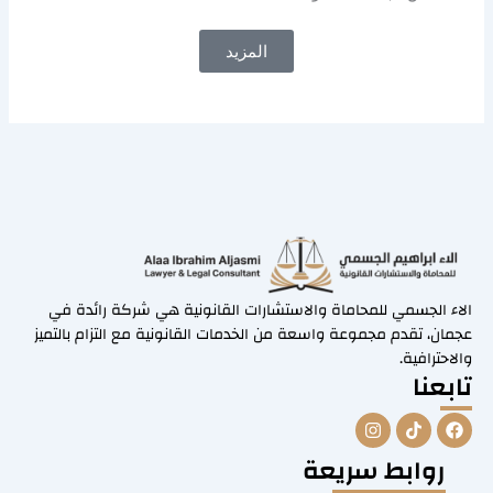
المزيد
الاء الجسمي للمحاماة والاستشارات القانونية هي شركة رائدة في
عجمان، تقدم مجموعة واسعة من الخدمات القانونية مع التزام بالتميز
والاحترافية.
تابعنا
I
T
F
n
i
a
s
k
c
روابط سريعة
t
t
e
a
o
b