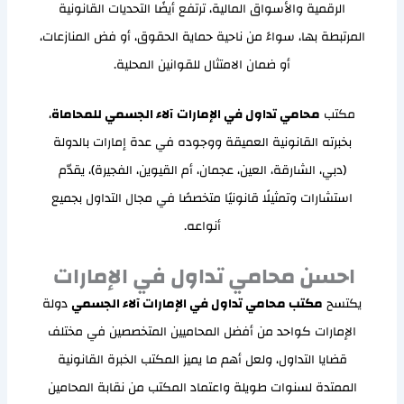
الرقمية والأسواق المالية، ترتفع أيضًا التحديات القانونية
المرتبطة بها، سواءً من ناحية حماية الحقوق، أو فض المنازعات،
أو ضمان الامتثال للقوانين المحلية.
مكتب
محامي تداول في الإمارات
آلاء الجسمي للمحاماة
،
بخبرته القانونية العميقة ووجوده في عدة إمارات بالدولة
(دبي، الشارقة، العين، عجمان، أم القيوين، الفجيرة)، يقدّم
استشارات وتمثيلًا قانونيًا متخصصًا في مجال التداول بجميع
أنواعه.
احسن محامي تداول في الإمارات
يكتسح
مكتب محامي تداول في الإمارات آلاء الجسمي
دولة
الإمارات كواحد من أفضل المحاميين المتخصصين في مختلف
قضايا التداول، ولعل أهم ما يميز المكتب الخبرة القانونية
الممتدة لسنوات طويلة واعتماد المكتب من نقابة المحامين