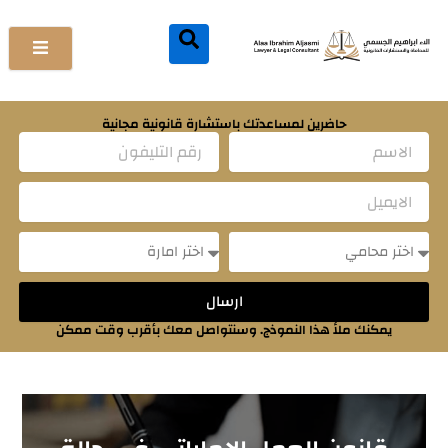
خطي
لى
لمحتوى
حاضرين لمساعدتك باستشارة قانونية مجانية
Name
Email
Message
Message
ارسال
يمكنك ملأ هذا النموذج. وسنتواصل معك بأقرب وقت ممكن