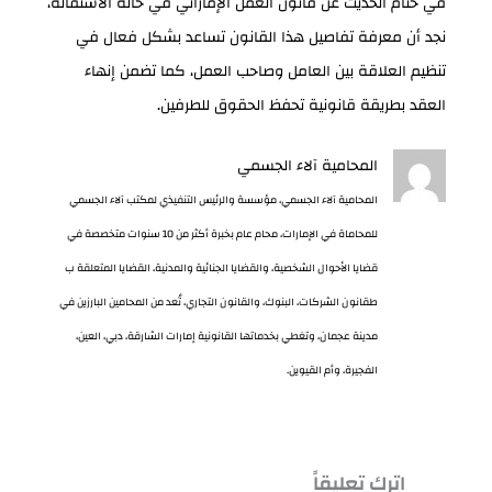
في ختام الحديث عن قانون العمل الإماراتي في حالة الاستقالة،
نجد أن معرفة تفاصيل هذا القانون تساعد بشكل فعال في
تنظيم العلاقة بين العامل وصاحب العمل، كما تضمن إنهاء
العقد بطريقة قانونية تحفظ الحقوق للطرفين.
المحامية آلاء الجسمي
المحامية آلاء الجسمي، مؤسسة والرئيس التنفيذي لمكتب آلاء الجسمي
للمحاماة في الإمارات، محام عام بخبرة أكثر من 10 سنوات متخصصة في
قضايا الأحوال الشخصية، والقضايا الجنائية والمدنية، القضايا المتعلقة ب
طقانون الشركات، البنوك، والقانون التجاري، تُعد من المحامين البارزين في
مدينة عجمان، وتغطي بخدماتها القانونية إمارات الشارقة، دبي، العين،
الفجيرة، وأم القيوين.
اترك تعليقاً