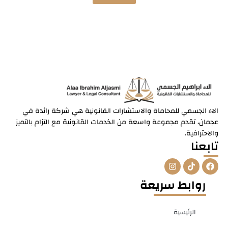
الاء الجسمي للمحاماة والاستشارات القانونية هي شركة رائدة في
عجمان، تقدم مجموعة واسعة من الخدمات القانونية مع التزام بالتميز
والاحترافية.
تابعنا
I
T
F
n
i
a
s
k
c
روابط سريعة
t
t
e
a
o
b
g
k
o
r
o
الرئيسية
a
k
m