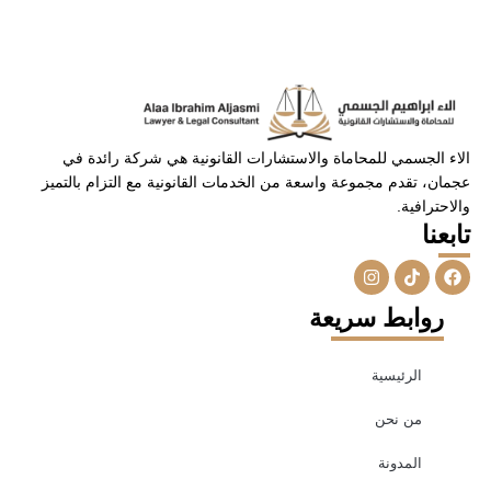
الاء الجسمي للمحاماة والاستشارات القانونية هي شركة رائدة في
عجمان، تقدم مجموعة واسعة من الخدمات القانونية مع التزام بالتميز
والاحترافية.
تابعنا
I
T
F
n
i
a
s
k
c
روابط سريعة
t
t
e
a
o
b
g
k
o
r
o
الرئيسية
a
k
m
من نحن
المدونة