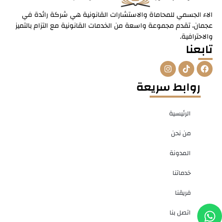
الاء الجسمي للمحاماة والاستشارات القانونية هي شركة رائدة في
عجمان، تقدم مجموعة واسعة من الخدمات القانونية مع التزام بالتميز
والاحترافية.
تابعنا
I
T
F
n
i
a
s
k
c
روابط سريعة
t
t
e
a
o
b
g
k
o
r
o
الرئيسية
a
k
m
من نحن
المدونة
خدماتنا
فريقنا
W
P
اتصل بنا
h
h