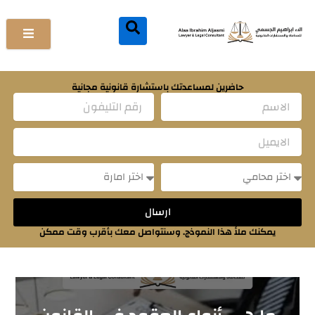
خطي
لى
لمحتوى
حاضرين لمساعدتك باستشارة قانونية مجانية
Name
Email
Message
Message
ارسال
يمكنك ملأ هذا النموذج. وسنتواصل معك بأقرب وقت ممكن