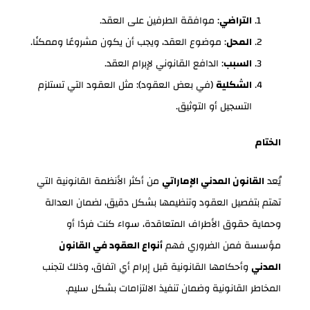
التراضي
: موافقة الطرفين على العقد.
المحل
: موضوع العقد، ويجب أن يكون مشروعًا وممكنًا.
السبب
: الدافع القانوني لإبرام العقد.
الشكلية
(في بعض العقود): مثل العقود التي تستلزم
التسجيل أو التوثيق.
الختام
يُعد
القانون المدني الإماراتي
من أكثر الأنظمة القانونية التي
تهتم بتفصيل العقود وتنظيمها بشكل دقيق، لضمان العدالة
وحماية حقوق الأطراف المتعاقدة، سواء كنت فردًا أو
مؤسسة فمن الضروري فهم
أنواع العقود في القانون
المدني
وأحكامها القانونية قبل إبرام أي اتفاق، وذلك لتجنب
المخاطر القانونية وضمان تنفيذ الالتزامات بشكل سليم.