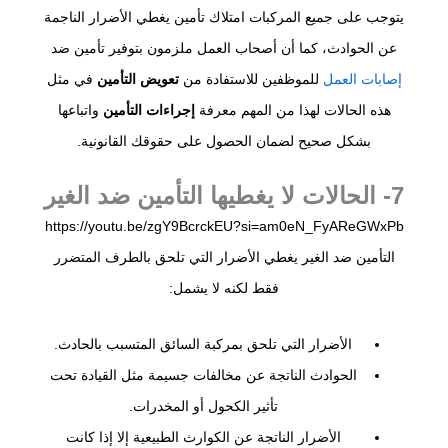
يتوجب على جميع المركبات امتلاك تأمين يغطي الأضرار الناجمة
عن الحوادث، كما أن أصحاب العمل ملزمون بتوفير تأمين ضد
إصابات العمل
للموظفين للاستفادة من
تعويض التأمين
في مثل
هذه الحالات لهذا من المهم معرفة
إجراءات التأمين
واتباعها
بشكل صحيح لضمان الحصول على حقوقك القانونية.
7- الحالات لا يغطيها التأمين ضد الغير
https://youtu.be/zgY9BcrckEU?si=am0eN_FyAReGWxPb
التأمين ضد الغير يغطي الأضرار التي تلحق بالطرف المتضرر
فقط لكنه لا يشمل:
الأضرار التي تلحق بمركبة السائق المتسبب بالحادث.
الحوادث الناتجة عن مخالفات جسيمة مثل القيادة تحت
تأثير الكحول أو المخدرات.
الأضرار الناتجة عن الكوارث الطبيعية إلا إذا كانت