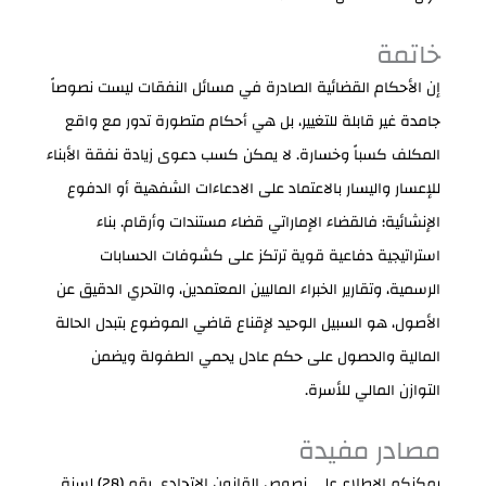
خاتمة
إن الأحكام القضائية الصادرة في مسائل النفقات ليست نصوصاً
جامدة غير قابلة للتغيير، بل هي أحكام متطورة تدور مع واقع
المكلف كسباً وخسارة. لا يمكن كسب دعوى زيادة نفقة الأبناء
للإعسار واليسار بالاعتماد على الادعاءات الشفهية أو الدفوع
الإنشائية؛ فالقضاء الإماراتي قضاء مستندات وأرقام. بناء
استراتيجية دفاعية قوية ترتكز على كشوفات الحسابات
الرسمية، وتقارير الخبراء الماليين المعتمدين، والتحري الدقيق عن
الأصول، هو السبيل الوحيد لإقناع قاضي الموضوع بتبدل الحالة
المالية والحصول على حكم عادل يحمي الطفولة ويضمن
التوازن المالي للأسرة.
مصادر مفيدة
يمكنكم الاطلاع على نصوص القانون الاتحادي رقم (28) لسنة