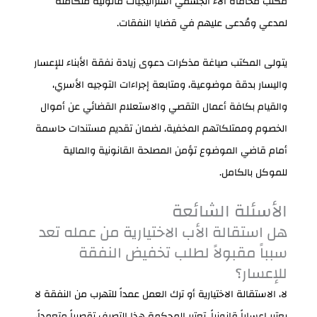
مكتب محاماة آلاء الجسمي استراتيجيات قانونية متكاملة
لمدعي ومُدعى عليهم في قضايا النفقات.
يتولى المكتب صياغة مذكرات دعوى زيادة نفقة الأبناء للإعسار
واليسار بدقة موضوعية، ومتابعة إجراءات التوجيه الأسري،
والقيام بكافة أعمال التقصي والاستعلام القضائي عن أموال
الخصوم وممتلكاتهم المخفية، لضمان تقديم مستندات حاسمة
أمام قاضي الموضوع تؤمن المصلحة القانونية والمالية
للموكل بالكامل.
الأسئلة الشائعة
هل استقالة الأب الاختيارية من عمله تعد
سبباً مقبولاً لطلب تخفيض النفقة
للإعسار؟
لا، الاستقالة الاختيارية أو ترك العمل عمداً للتهرب من النفقة لا
يعتبر إعساراً قانونياً. تعتبر المحكمة هذا التصرف تقصيراً متعمداً،