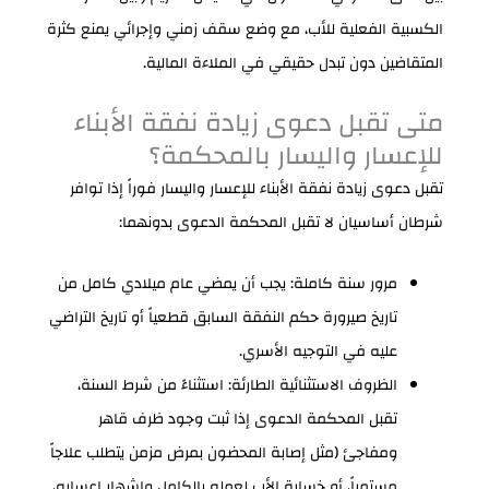
الكسبية الفعلية للأب، مع وضع سقف زمني وإجرائي يمنع كثرة
المتقاضين دون تبدل حقيقي في الملاءة المالية.
متى تقبل دعوى زيادة نفقة الأبناء
للإعسار واليسار بالمحكمة؟
تقبل دعوى زيادة نفقة الأبناء للإعسار واليسار فوراً إذا توافر
شرطان أساسيان لا تقبل المحكمة الدعوى بدونهما:
مرور سنة كاملة: يجب أن يمضي عام ميلادي كامل من
تاريخ صيرورة حكم النفقة السابق قطعياً أو تاريخ التراضي
عليه في التوجيه الأسري.
الظروف الاستثنائية الطارئة: استثناءً من شرط السنة،
تقبل المحكمة الدعوى إذا ثبت وجود ظرف قاهر
ومفاجئ (مثل إصابة المحضون بمرض مزمن يتطلب علاجاً
مستمراً، أو خسارة الأب لعمله بالكامل وإشهار إعساره،