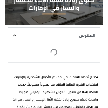
دعوى زيادة نفقة الأبناء للإعسار
واليسار في الإمارات
الفهرس
تخضع أحكام النفقات في محاكم الأحوال الشخصية بالإمارات
لمتغيرات القدرة المالية للملتزم بها صعوداً وهبوطاً. حددت
المادة (64) من قانون الأحوال الشخصية الإماراتي ضوابط
واضحة تحكم دعوى زيادة نفقة الأبناء للإعسار واليسار، موازنة
بين الحق القانوني للمحضون في العيش الكريم وبين القدرة