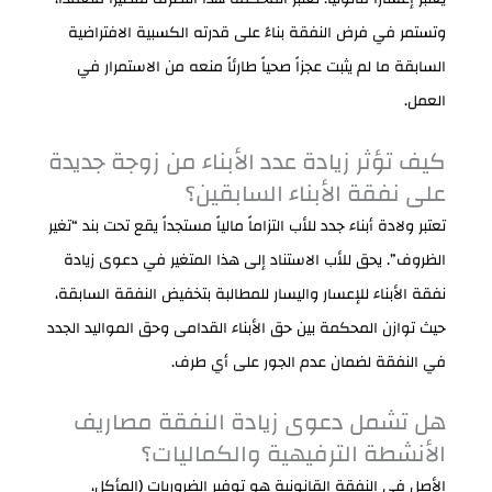
وتستمر في فرض النفقة بناءً على قدرته الكسبية الافتراضية
السابقة ما لم يثبت عجزاً صحياً طارئاً منعه من الاستمرار في
العمل.
كيف تؤثر زيادة عدد الأبناء من زوجة جديدة
على نفقة الأبناء السابقين؟
تعتبر ولادة أبناء جدد للأب التزاماً مالياً مستجداً يقع تحت بند “تغير
الظروف”. يحق للأب الاستناد إلى هذا المتغير في دعوى زيادة
نفقة الأبناء للإعسار واليسار للمطالبة بتخفيض النفقة السابقة،
حيث توازن المحكمة بين حق الأبناء القدامى وحق المواليد الجدد
في النفقة لضمان عدم الجور على أي طرف.
هل تشمل دعوى زيادة النفقة مصاريف
الأنشطة الترفيهية والكماليات؟
الأصل في النفقة القانونية هو توفير الضروريات (المأكل،