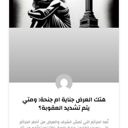
هتك العرض جناية ام جنحة: ومتي
يتم تشديد العقوبة؟
تُعد الجرائم التي تمسّ الشرف والعرض من أخطر الجرائم
التي يوليها القانون عناية خاصة، نظرًا لما تخلّفه من آثار