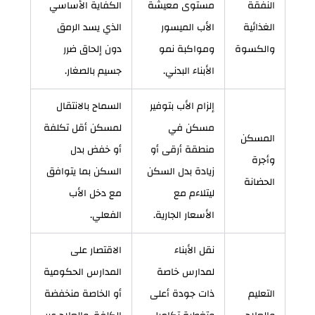
النفقة
مستوى معيشة
الكفاية الأساسي
الغذائية
الأب الميسور
الذي يسد الرمق
والكسوة
ومواكبة نمو
دون إلحاق ضرر
الأبناء البدني.
جسيم بالصغار.
إلزام الأب بتوفير
السماح بالانتقال
مسكن في
لمسكن أقل تكلفة
المسكن
منطقة أرقى أو
أو خفض بدل
وأجرة
زيادة بدل السكن
السكن بما يتوافق
الحضانة
ليتلاءم مع
مع دخل الأب
الأسعار الجارية.
الفعلي.
نقل الأبناء
الاقتصار على
لمدارس خاصة
المدارس الحكومية
التعليم
ذات جودة أعلى
أو الخاصة منخفضة