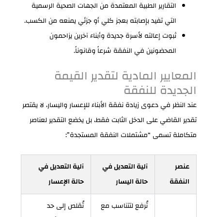
التقارير الطبية المعتمدة من الجهات الصحية الرسمية
التي تفيد بإصابته بعجز كلي أو جزئي يمنعه من الكسب.
ثبوت إعالته لأسرة جديدة وأبناء آخرين يزاحمون
المحضونين في النفقة شرعاً وقانوناً.
المعايير المادية لتقدير القيمة
الجديدة للنفقة
عند النظر في دعوى زيادة نفقة الأبناء للإعسار واليسار، لا يقتصر
تقدير القاضي على الدخل الثابت فقط، بل يخضع التقدير لعناصر
متكاملة تسمى “مشتملات النفقة المستجدة”:
عنصر
آلية التعديل في
آلية التعديل في
النفقة
حالة اليسار
حالة الإعسار
تُرفع لتتناسب مع
تُقلص إلى حد