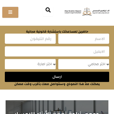
خطي
لى
لمحتوى
حاضرين لمساعدتك باستشارة قانونية مجانية
Name
Email
Message
Message
ارسال
يمكنك ملأ هذا النموذج. وسنتواصل معك بأقرب وقت ممكن