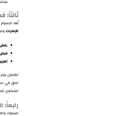
مباشر
ثالثاً: 
تُعد الرسوم 
الإمارات
ومن 
رفض ا
فرض ر
تغيير
القانون يلزم
الحق في است
الشكوى للجها
رابعاً:
السلوك والا