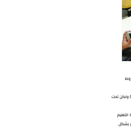
روط
) ولكن تحت
التعليم
ر بشكل