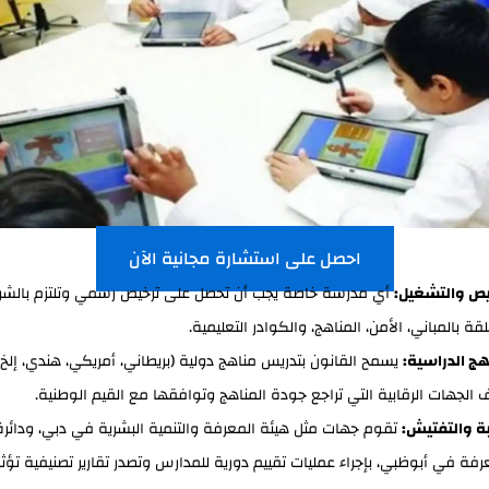
احصل على استشارة مجانية الآن
يص والتشغيل:
أي مدرسة خاصة يجب أن تحصل على ترخيص رسمي وتلتزم بالش
قة بالمباني، الأمن، المناهج، والكوادر التعليمية.
هج الدراسية:
يسمح القانون بتدريس مناهج دولية (بريطاني، أمريكي، هندي، إلخ
 الجهات الرقابية التي تراجع جودة المناهج وتوافقها مع القيم الوطنية.
بة والتفتيش:
تقوم جهات مثل هيئة المعرفة والتنمية البشرية في دبي، ودائرة 
رفة في أبوظبي، بإجراء عمليات تقييم دورية للمدارس وتصدر تقارير تصنيفية تؤث