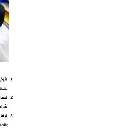
الترخ
المتعل
المنا
إشراف
الرقا
والمع