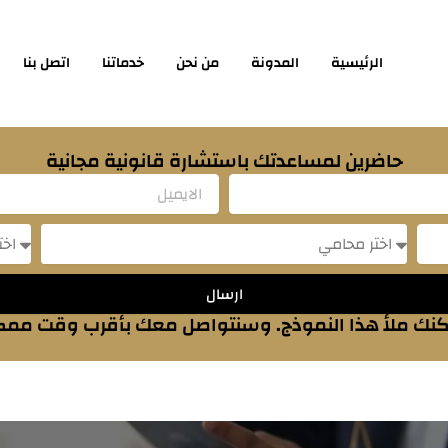
الرئيسية
المدونة
من نحن
خدماتنا
اتصل بنا
حاضرين لمساعدتك باستشارة قانونية مجانية
Email
sage
Message
ارسال
نك ملأ هذا النموذج. وسنتواصل معك بأقرب وقت مم