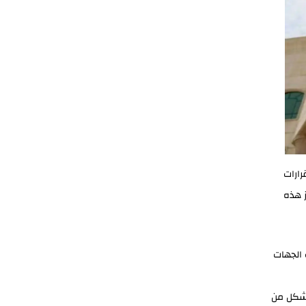
رارات
ز هذه
 الجهات
 شكل من