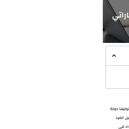
راتي
وليها دولة
ل الفرد
واء في