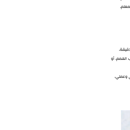
معلم،
دقيقة،
 الهمم، أو
 وعملي،