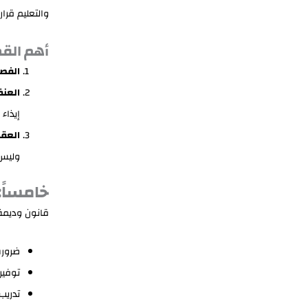
والتعليم قرا
أهم القض
الفصل
العنف
إيذاء
العقو
وليس 
خامساً:
قانون وديمة
ضرورة
توفير
تدريب