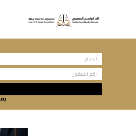
خطي
لى
لمحتوى
Name
يمك