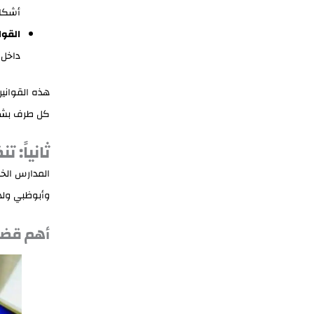
أشكال
القوا
داخل 
هذه القوانين
كل طرف بشك
ثانياً: 
المدارس الخ
وأبوظبي وله
أهم
قضاي