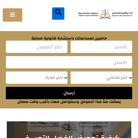
خطي
لى
لمحتوى
حاضرين لمساعدتك باستشارة قانونية مجانية
Name
Email
Message
Message
ارسال
يمكنك ملأ هذا النموذج. وسنتواصل معك بأقرب وقت ممكن