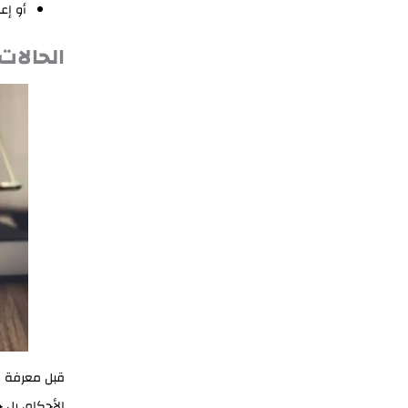
أو إع
الحالات
قبل معرفة
ك
الأحكام، بل ح