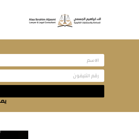
خطي
لى
لمحتوى
Name
يمك