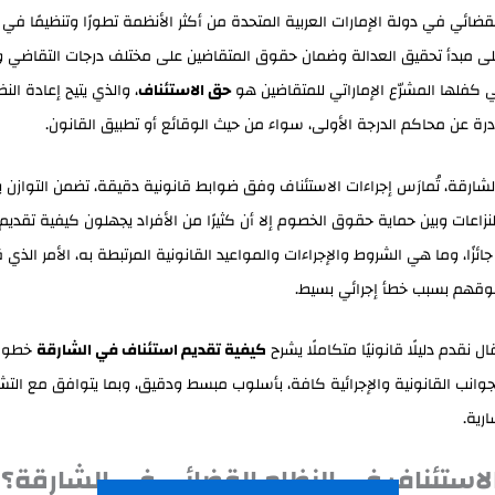
القضائي في دولة الإمارات العربية المتحدة من أكثر الأنظمة تطورًا وتنظيمًا في
ى مبدأ تحقيق العدالة وضمان حقوق المتقاضين على مختلف درجات التقاضي 
ي كفلها المشرّع الإماراتي للمتقاضين هو
حق الاستئناف
، والذي يتيح إعادة الن
درة عن محاكم الدرجة الأولى، سواء من حيث الوقائع أو تطبيق القانون.
شارقة، تُمارَس إجراءات الاستئناف وفق ضوابط قانونية دقيقة، تضمن التوازن 
زاعات وبين حماية حقوق الخصوم إلا أن كثيرًا من الأفراد يجهلون كيفية تقديم 
ئزًا، وما هي الشروط والإجراءات والمواعيد القانونية المرتبطة به، الأمر الذي
وقهم بسبب خطأ إجرائي بسيط.
 نقدم دليلًا قانونيًا متكاملًا يشرح
كيفية تقديم استئناف في الشارقة
خطوة 
وانب القانونية والإجرائية كافة، بأسلوب مبسط ودقيق، وبما يتوافق مع التش
ارية.
لاستئناف في النظام القضائي في الشارقة؟