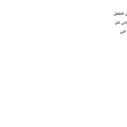
ق الطعن
ولى من
 في