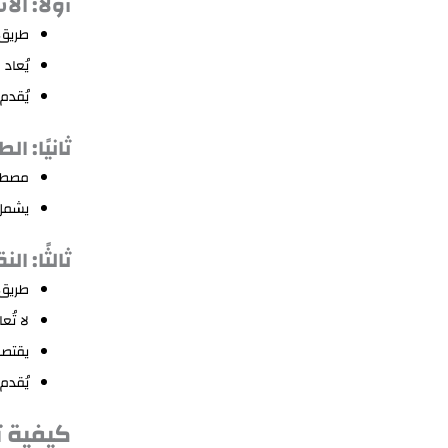
أولًا: ال
طريق
يُعاد
يُقدم
ثانيًا: ا
مصطلح
يشمل 
ثالثًا: ال
طريق 
لا تُ
يقتصر
يُقدم 
كيفية 