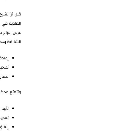
قبل أن نشرح
العادية في ا
عرض النزاع 
الشارقة يهدف
إعاد
تصحيح
ضمان 
وتتمتع محكم
تأييد
تعديله
إلغاؤه 