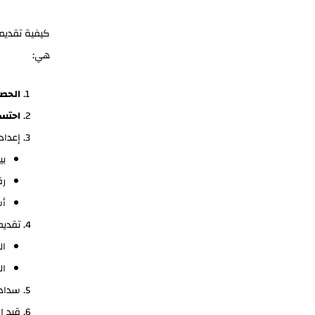
كيفية تقديم
هي:
الحص
احتسا
إعداد
بي
رق
أس
تقديم
ال
ال
سداد 
قيد ا