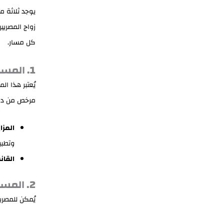
يوجد ثلاثة م
زواج المصريين
كل مسار.
1. المسار الأول: الزواج عبر المحكمة الشرعية الإماراتية
يُعتبر هذا ا
مرخص من دائر
المزاي
وتطب
القان
2. المسار الثاني: الزواج عبر القنصلية المصرية (أبوظبي أو دبي)
يُمكن للمصري