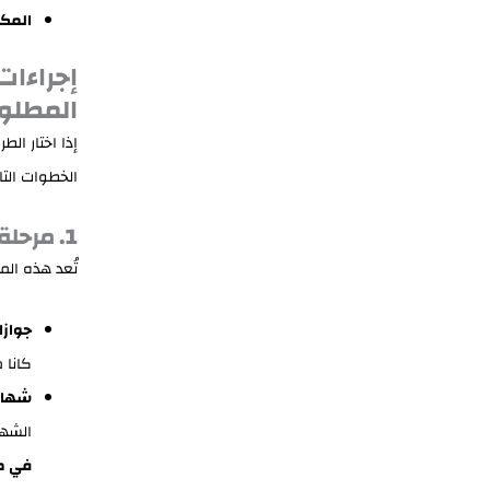
المكا
إجراءات
المطلوب
إذا اختار الط
الخطوات التا
1. مرحلة تجهيز المستندات والتصديقات
تُعد هذه ال
جوازا
كانا 
شهادة
الشه
في م