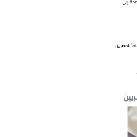
اجة إلى
اً للمصريين
يين