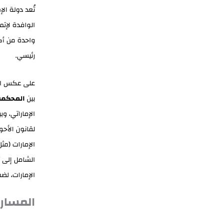
تُعد دولة ال
الوافدة لإتم
واحدة من أكب
رئيسي.
على عكس الاع
بين
المحكمة 
الإماراتي، وب
لقانون الأحو
الإمارات (مث
الشامل إلى ت
الإمارات، لض
المسارا