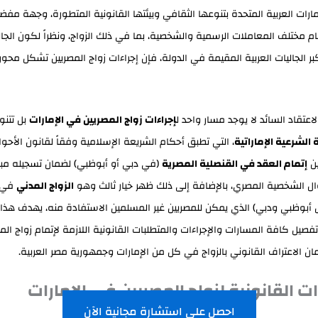
إمارات العربية المتحدة بتنوعها الثقافي وبيئتها القانونية المتطورة، وجهة مفضل
ام مختلف المعاملات الرسمية والشخصية، بما في ذلك الزواج، ونظراً لكون الجال
ر الجاليات العربية المقيمة في الدولة، فإن إجراءات زواج المصريين تشكل محور
تقاد السائد لا يوجد مسار واحد ل
إجراءات زواج المصريين في الإمارات
بل تتنوع
الشرعية الإماراتية
، التي تطبق أحكام الشريعة الإسلامية وفقاً لقانون الأحو
ين
إتمام العقد في القنصلية المصرية
(في دبي أو أبوظبي) لضمان تسجيله مبا
ال الشخصية المصري، بالإضافة إلى ذلك ظهر خيار ثالث وهو
الزواج المدني
في 
ل أبوظبي ودبي) الذي يمكن للمصريين غير المسلمين الاستفادة منه، يهدف هذا 
فصيل كافة المسارات والإجراءات والمتطلبات القانونية اللازمة لإتمام زواج ال
مان الاعتراف القانوني بالزواج في كل من الإمارات وجمهورية مصر العربية.
ت القانونية لزواج المصريين في الإمارات
احصل على استشارة مجانية الآن