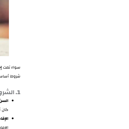
سواء تمت
إ
شروط أساسية
1. الشروط العامة للطرفين
السن 
كان أ
الإقا
الإمار