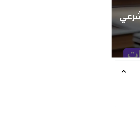
لشرعي