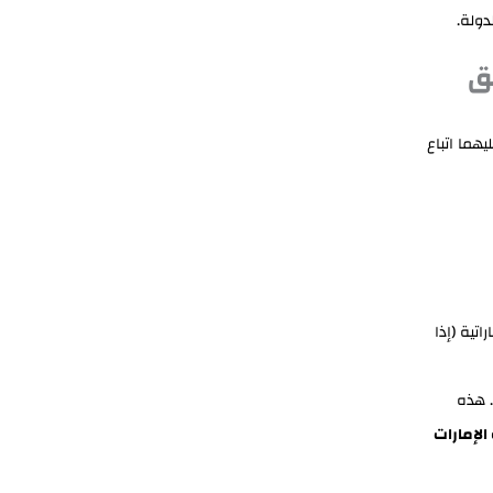
ولة.
ئق
يهما اتباع
تية (إذا
. هذه
لإمارات