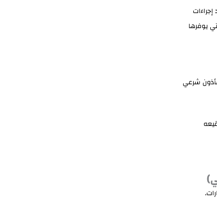
 إجراءات
لتي يوفرها
 مأذون شرعي
قيعه
ات.