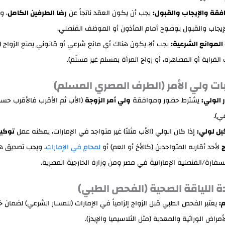
فقة والإيجاب والقبول:
يجب أن يكون العقد ناتجاً عن
رضا الطرفين الكامل
، وي
إيجاب والقبول بوضوح أمام المأذون أو الموظف القنصلي.
الموانع الشرعية:
يجب ألا يكون هناك أي مانع شرعي أو قانوني يمنع الزواج (
القرابة أو المصاهرة، أو زواج المرأة بمسلم غير مسلّم).
الولي:
يشترط حضور وموافقة
ولي أمر الزوجة
(الأب ثم الأقرب فالأقرب حسب
ي).
يل لولي:
إذا كان الولي (الأب مثلاً) غير متواجد في الإمارات، يمكنه عمل
توكي
ج
لأحد أقاربه المتواجدين (كالأخ أو العم) أو
لمحامٍ في الإمارات
، ويجب تصديق هذ
سفارة/القنصلية الإماراتية في مصر ومن وزارة الخارجية المصرية.
م:
يعتبر الفحص الطبي قبل الزواج إلزامياً في الإمارات (للمسار الشرعي) لضمان خ
مراض الوراثية والمعدية (مثل الثلاسيميا والإيدز).