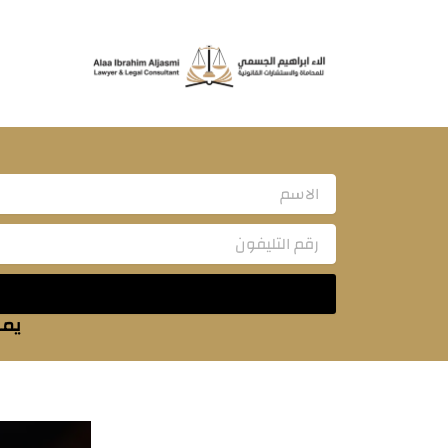
خطي
لى
لمحتوى
Name
يمك