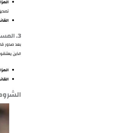
المزاي
تصديق
القان
3. المسار الثالث: الزواج المدني (غير المسلمين)
بعد صدور قان
الذين يعتنقون
المزاي
القان
الشروط 