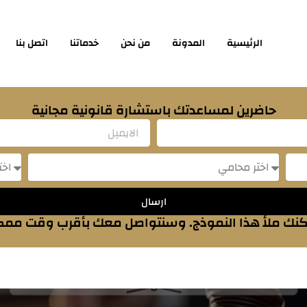
الرئيسية
المدونة
من نحن
خدماتنا
اتصل بنا
حاضرين لمساعدتك باستشارة قانونية مجانية
Email
sage
Message
ارسال
نك ملأ هذا النموذج. وسنتواصل معك بأقرب وقت مم