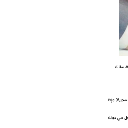
ة، هناك
(كان سابقاً 18 هجرية) وإذا
ل
في دولة