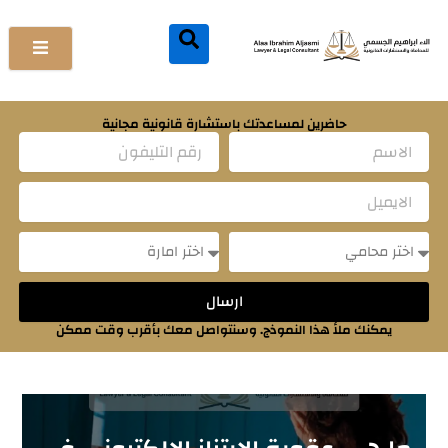
خطي
لى
لمحتوى
حاضرين لمساعدتك باستشارة قانونية مجانية
Name
Email
Message
Message
ارسال
يمكنك ملأ هذا النموذج. وسنتواصل معك بأقرب وقت ممكن