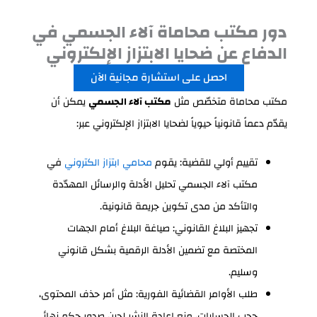
دور مكتب محاماة آلاء الجسمي في
الدفاع عن ضحايا الابتزاز الإلكتروني
احصل على استشارة مجانية الآن
مكتب محاماة متخصّص مثل
مكتب آلاء الجسمي
يمكن أن
يقدّم دعماً قانونياً حيوياً لضحايا الابتزاز الإلكتروني عبر:
تقييم أولي للقضية: يقوم
محامي ابتزاز الكتروني
في
مكتب آلاء الجسمي تحليل الأدلة والرسائل المهدّدة
والتأكد من مدى تكوين جريمة قانونية.
تجهيز البلاغ القانوني: صياغة البلاغ أمام الجهات
المختصة مع تضمين الأدلة الرقمية بشكل قانوني
وسليم.
طلب الأوامر القضائية الفورية: مثل أمر حذف المحتوى،
حجب الحسابات، منع إعادة النشر لحين صدور حكم نهائي.