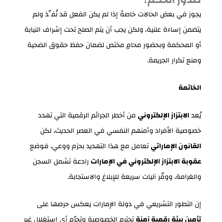
يجوز في بعض الحالات خاصةً إذا لم يكن الفعل قد نُفِّذ ولم
يتضمن إساءة علنية، ولكن يجب أن يتم الصلح تحت إشراف النيابة
أو المحكمة وبحضور محامٍ مختص لضمان حفظ حقوق الضحية
ومنع تكرار الجريمة.
الخاتمة
يُعد
الابتزاز الإلكتروني
من أخطر الجرائم الرقمية التي تهدد
خصوصية الأفراد وأمنهم النفسي في العصر الحديث، لكن
القانون الإماراتي
تعامل مع هذا التهديد بحزم ووعي، فوضع
عقوبة الابتزاز الإلكتروني في الإمارات
رادعة تشمل السجن
والغرامة، ووفّر آليات سريعة للإبلاغ والاستجابة.
إن التطور التشريعي في دولة الإمارات يعكس حرصها على
تأمين بيئة رقمية آمنة
تحترم الخصوصية وتجرّم أي استغلال غير