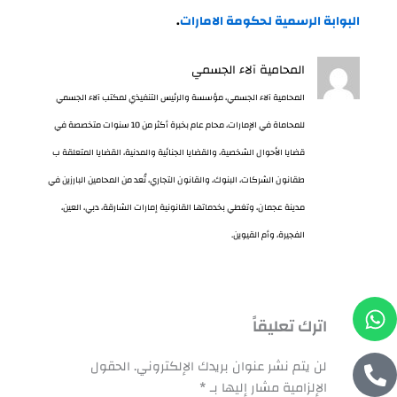
البوابة الرسمية لحكومة الامارات
.
المحامية آلاء الجسمي
المحامية آلاء الجسمي، مؤسسة والرئيس التنفيذي لمكتب آلاء الجسمي
للمحاماة في الإمارات، محام عام بخبرة أكثر من 10 سنوات متخصصة في
قضايا الأحوال الشخصية، والقضايا الجنائية والمدنية، القضايا المتعلقة ب
طقانون الشركات، البنوك، والقانون التجاري، تُعد من المحامين البارزين في
مدينة عجمان، وتغطي بخدماتها القانونية إمارات الشارقة، دبي، العين،
الفجيرة، وأم القيوين.
W
P
اترك تعليقاً
h
h
o
a
لن يتم نشر عنوان بريدك الإلكتروني.
الحقول
n
t
الإلزامية مشار إليها بـ
*
e
s